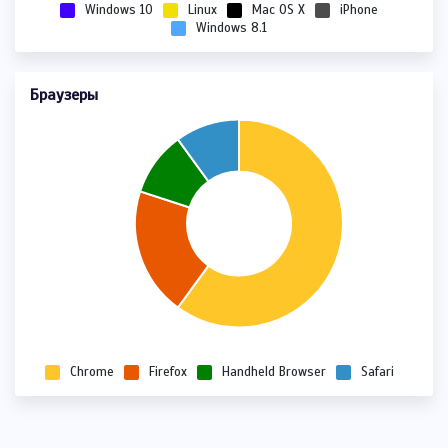
Windows 10
Linux
Mac OS X
iPhone
Windows 8.1
Браузеры
Chrome
Firefox
Handheld Browser
Safari