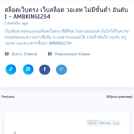
สล็อตเว็บตรง เว็บสล็อต วอเลท ไม่มีขั้นต่ำ อันดับ
1 - AMBKING1234
1 months ago
เว็บสล็อต ทดลองเล่นสล็อตเว็บตรง ที่ดีที่สุด ไม่ผ่านเอเย่นต์ มั่นใจได้ในความ
ปลอดภัยและความน่าเชื่อถือ ระบบฝากถอนออโต้ รวดเร็วทันใจ รองรับ ทรู
วอเลท และธนาคารชั้นนำ AMBKING1234
10
Всего Кликов
10
Уникальные Клики
Реклама
(Убрать рекламу)
День
Месяц
Год
3