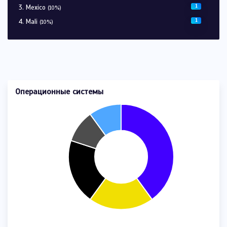
1
Mexico
(10%)
1
Mali
(10%)
Операционные системы