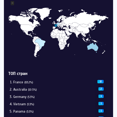
−
ТОП стран
12
France
(63.2%)
2
Australia
(10.5%)
1
Germany
(5.3%)
1
Vietnam
(5.3%)
1
Panama
(5.3%)