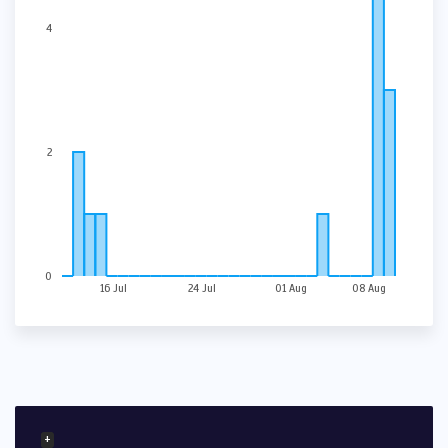
4
2
0
16 Jul
24 Jul
01 Aug
08 Aug
+