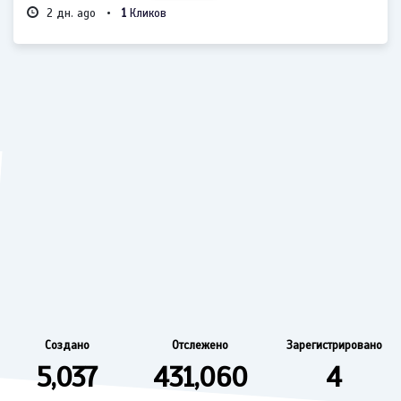
2 дн. ago •
1
Кликов
Статистика Сервиса
Создано
Отслежено
Зарегистрировано
5,037
431,060
4