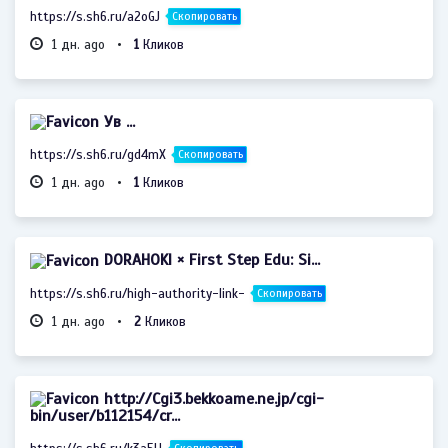
https://s.sh6.ru/a2oGJ
Скопировать
1 дн. ago •
1
Кликов
Ув ...
https://s.sh6.ru/gd4mX
Скопировать
1 дн. ago •
1
Кликов
DORAHOKI × First Step Edu: Si...
https://s.sh6.ru/high-authority-link-
Скопировать
1 дн. ago •
2
Кликов
http://Cgi3.bekkoame.ne.jp/cgi-
bin/user/b112154/cr...