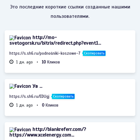
Это последние короткие ссылки созданные нашими
пользователями.
http://mo-
svetogorsk.ru/bitrix/redirect.php?event1...
https://s.sh6.ru/podnośniki-koszowe-7
Скопировать
1 дн. ago •
10
Кликов
Ув ...
https://s.sh6.ru/EDUgj
Скопировать
1 дн. ago •
0
Кликов
http://blankreferr.com/?
https://www.xcelenergy.com...