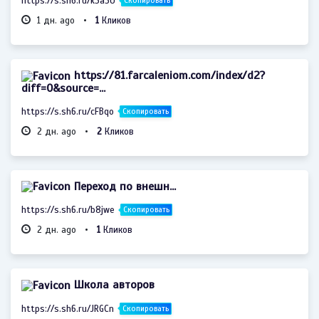
https://s.sh6.ru/k3a5U
Скопировать
1 дн. ago •
1
Кликов
https://81.farcaleniom.com/index/d2?
diff=0&source=...
https://s.sh6.ru/cFBqo
Скопировать
2 дн. ago •
2
Кликов
Переход по внешн...
https://s.sh6.ru/b8jwe
Скопировать
2 дн. ago •
1
Кликов
Школа авторов
https://s.sh6.ru/JRGCn
Скопировать