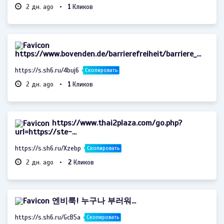
2 дн. ago •
1
Кликов
https://www.bovenden.de/barrierefreiheit/barriere_...
https://s.sh6.ru/4buj6
Скопировать
2 дн. ago •
1
Кликов
https://www.thai2plaza.com/go.php?
url=https://ste-...
https://s.sh6.ru/Xzebp
Скопировать
2 дн. ago •
2
Кликов
엔비룩! 누구나 부러워...
https://s.sh6.ru/GcB5a
Скопировать